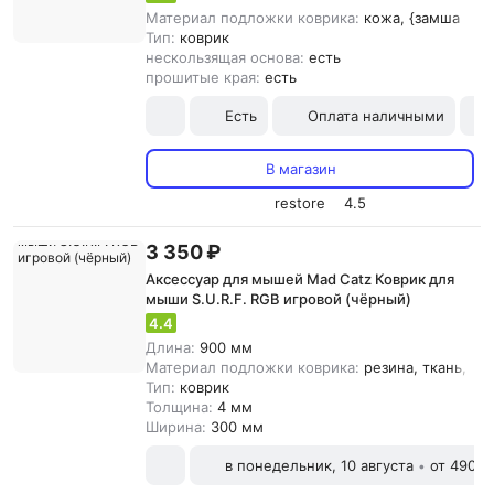
Материал подложки коврика:
кожа, {замша
Тип:
коврик
нескользящая основа:
есть
прошитые края:
есть
Есть
Оплата наличными
В магазин
restore
4.5
3 350 ₽
Аксессуар для мышей Mad Catz Коврик для
мыши S.U.R.F. RGB игровой (чёрный)
4.4
Длина:
900 мм
Материал подложки коврика:
резина, ткань, {з
Тип:
коврик
Толщина:
4 мм
Ширина:
300 мм
в понедельник, 10 августа
от 490 ₽
•