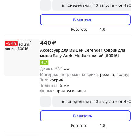
в понедельник, 10 августа
от 490 ₽
•
В магазин
Kotofoto
4.8
440 ₽
-
34
%
Аксессуар для мышей Defender Коврик для
мыши Easy Work, Medium, синий [50916]
4.7
Длина:
260 мм
Материал подложки коврика:
резина, полиурета
Тип:
коврик
Толщина:
5 мм
Форма:
прямоугольная
в понедельник, 10 августа
от 490 ₽
•
В магазин
Kotofoto
4.8