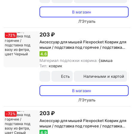
В магазин
Л'Этуаль
203 ₽
-
72
%
Аксессуар для мышей Flexpocket Коврик для
мыши / подставка под горячее / подставка
под вазу из фетра, цвет Черный
4.6
Материал подложки коврика:
{замша
Тип:
коврик
Есть
Наличными и картой
В магазин
Л'Этуаль
203 ₽
-
72
%
Аксессуар для мышей Flexpocket Коврик для
мыши / подставка под горячее / подставка
под вазу из фетра, цвет Серый
4.9