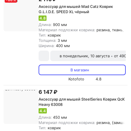
Аксессуар для мышей Mad Catz Коврик
G.L.I.D.E. SPEED XL чёрный
4.8
Длина:
900 мм
Материал подложки коврика:
резина, ткань, {з
Тип:
коврик
Толщина:
3 мм
Ширина:
400 мм
в понедельник, 10 августа
от 490 ₽
•
В магазин
Kotofoto
4.8
6 147 ₽
Аксессуар для мышей SteelSeries Коврик QcK
Heavy 63008
4.4
Длина:
450 мм
Материал подложки коврика:
резина, {замша
Тип:
коврик