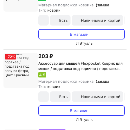
Материал подложки коврика:
{замша
Тип:
коврик
Есть
Наличными и картой
В магазин
Л'Этуаль
203 ₽
-
72
%
Аксессуар для мышей Flexpocket Коврик для
мыши / подставка под горячее / подставка
под вазу из фетра, цвет Красный
4.5
Материал подложки коврика:
{замша
Тип:
коврик
Есть
Наличными и картой
В магазин
Л'Этуаль