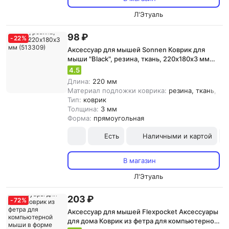
Л'Этуаль
98 ₽
-
22
%
Аксессуар для мышей Sonnen Коврик для
мыши "Black", резина, ткань, 220х180х3 мм
(513309)
4.5
Длина:
220 мм
Материал подложки коврика:
резина, ткань, {з
Тип:
коврик
Толщина:
3 мм
Форма:
прямоугольная
Есть
Наличными и картой
В магазин
Л'Этуаль
203 ₽
-
72
%
Аксессуар для мышей Flexpocket Аксессуары
для дома Коврик из фетра для компьютерной