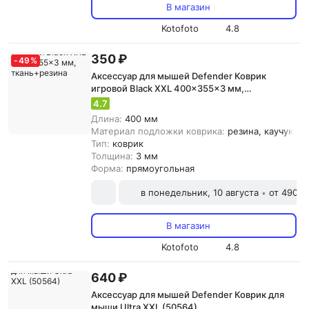
В магазин
Kotofoto
4.8
350 ₽
-
49
%
Аксессуар для мышей Defender Коврик
игровой Black XXL 400x355x3 мм,
ткань+резина
4.7
Длина:
400 мм
Материал подложки коврика:
резина, каучук, т
Тип:
коврик
Толщина:
3 мм
Форма:
прямоугольная
в понедельник, 10 августа
от 490 ₽
•
В магазин
Kotofoto
4.8
640 ₽
Аксессуар для мышей Defender Коврик для
мыши Ultra XXL (50564)