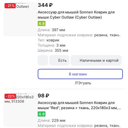
344 ₽
-
21
%
Аксессуар для мышей Sonnen Коврик для
мыши Cyber Outlaw (Cyber Outlaw)
4.8
Длина:
397 мм
Материал подложки коврика:
резина, ткань, {з
Тип:
коврик
Толщина:
3 мм
Ширина:
355 мм
Есть
Наличными и картой
В магазин
Л'Этуаль
98 ₽
-
22
%
Аксессуар для мышей Sonnen Коврик для
мыши "Red", резина + ткань, 220х180х3 мм,
513306
4.9
Длина:
229 мм
Материал подложки коврика:
резина, ткань, {з