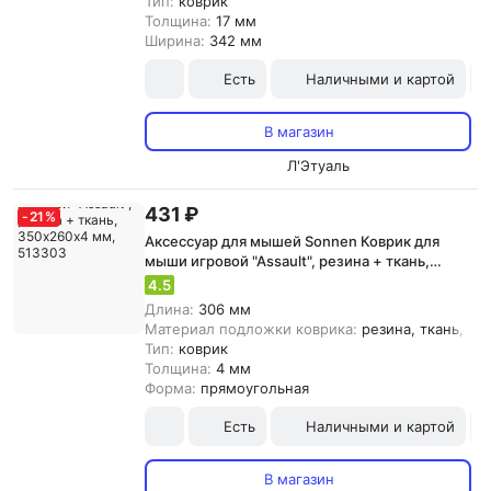
Тип:
коврик
Толщина:
17 мм
Ширина:
342 мм
Есть
Наличными и картой
В магазин
Л'Этуаль
431 ₽
-
21
%
Аксессуар для мышей Sonnen Коврик для
мыши игровой "Assault", резина + ткань,
350х260х4 мм, 513303
4.5
Длина:
306 мм
Материал подложки коврика:
резина, ткань, {з
Тип:
коврик
Толщина:
4 мм
Форма:
прямоугольная
Есть
Наличными и картой
В магазин