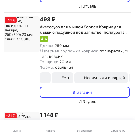
Л'Этуаль
498 ₽
-
21
%
Аксессуар для мышей Sonnen Коврик для
мыши с подушкой под запястье, полиуретан
+ лайкра, 250х220х20 мм, синий, 513300
4.6
Длина:
250 мм
Материал подложки коврика:
полиуретан, ткан
Тип:
коврик
Толщина:
20 мм
Форма:
овальная
Есть
Наличными и картой
В магазин
Л'Этуаль
1 148 ₽
-
21
%
Аксессуар для мышей Sonnen Коврик для
мыши и клавиатуры большой "Wide Range",
Каталог
Главная
Избранное
Сравнение
резина+ткань, 870х350х4 мм, чёрный,
4.7