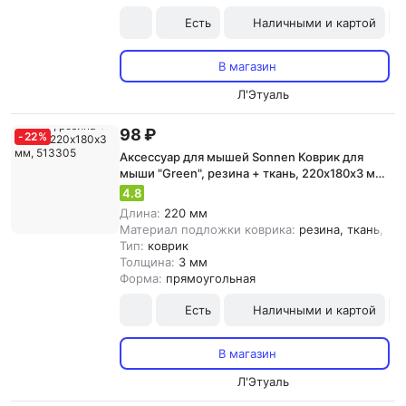
Есть
Наличными и картой
В магазин
Л'Этуаль
98 ₽
-
22
%
Аксессуар для мышей Sonnen Коврик для
мыши "Green", резина + ткань, 220х180х3 мм,
513305
4.8
Длина:
220 мм
Материал подложки коврика:
резина, ткань, {з
Тип:
коврик
Толщина:
3 мм
Форма:
прямоугольная
Есть
Наличными и картой
В магазин
Л'Этуаль