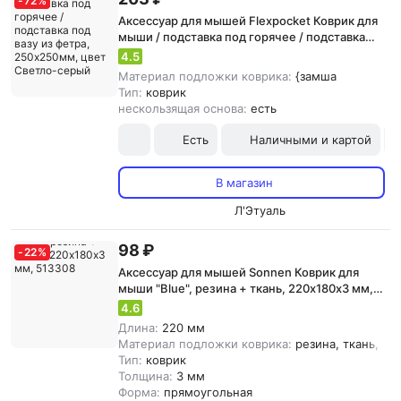
-
72
%
Аксессуар для мышей Flexpocket Коврик для
мыши / подставка под горячее / подставка
под вазу из фетра, 250х250мм, цвет Светло-
4.5
серый
Материал подложки коврика:
{замша
Тип:
коврик
нескользящая основа:
есть
Есть
Наличными и картой
В магазин
Л'Этуаль
98 ₽
-
22
%
Аксессуар для мышей Sonnen Коврик для
мыши "Blue", резина + ткань, 220х180х3 мм,
513308
4.6
Длина:
220 мм
Материал подложки коврика:
резина, ткань, {з
Тип:
коврик
Толщина:
3 мм
Форма:
прямоугольная