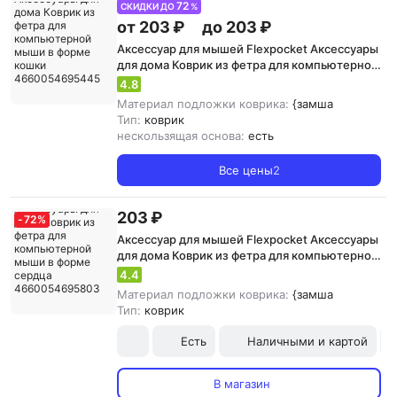
72
СКИДКИ ДО
%
от 203 ₽
до 203 ₽
Аксессуар для мышей Flexpocket Аксессуары
для дома Коврик из фетра для компьютерной
мыши в форме кошки 4660054695445
4.8
Материал подложки коврика:
{замша
Тип:
коврик
нескользящая основа:
есть
Все цены
2
203 ₽
-
72
%
Аксессуар для мышей Flexpocket Аксессуары
для дома Коврик из фетра для компьютерной
мыши в форме сердца 4660054695803
4.4
Материал подложки коврика:
{замша
Тип:
коврик
Есть
Наличными и картой
В магазин