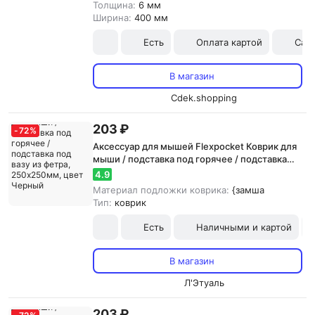
Толщина:
6 мм
Ширина:
400 мм
Есть
Оплата картой
Сам
В магазин
Cdek.shopping
203 ₽
-
72
%
Аксессуар для мышей Flexpocket Коврик для
мыши / подставка под горячее / подставка
под вазу из фетра, 250х250мм, цвет Черный
4.9
Материал подложки коврика:
{замша
Тип:
коврик
Есть
Наличными и картой
В магазин
Л'Этуаль
203 ₽