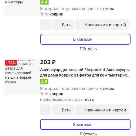
мыши в форме монстеры
4.4
Материал подложки коврика:
{замша
Тип:
коврик
Есть
Наличными и картой
В магазин
Л'Этуаль
203 ₽
-
72
%
Аксессуар для мышей Flexpocket Аксессуары
для дома Коврик из фетра для компьютерной
мыши в форме кошки
4.5
Материал подложки коврика:
{замша
Тип:
коврик
нескользящая основа:
есть
Есть
Наличными и картой
В магазин
Л'Этуаль