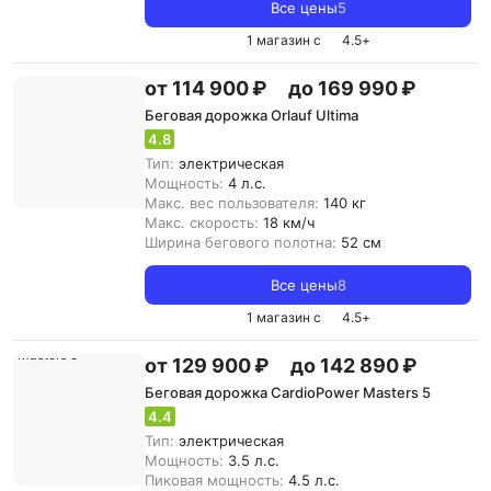
Все цены
5
1 магазин с
4.5
+
от 114 900 ₽
до 169 990 ₽
Беговая дорожка Orlauf Ultima
4.8
Тип:
электрическая
Мощность:
4 л.с.
Макс. вес пользователя:
140 кг
Макс. скорость:
18 км/ч
Ширина бегового полотна:
52 см
Все цены
8
1 магазин с
4.5
+
от 129 900 ₽
до 142 890 ₽
Беговая дорожка CardioPower Masters 5
4.4
Тип:
электрическая
Мощность:
3.5 л.с.
Пиковая мощность:
4.5 л.с.