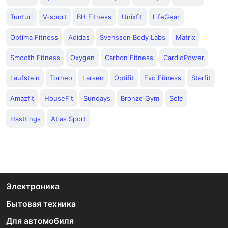
Tunturi
V-sport
BH Fitness
Unixfit
LifeGear
Optima Fitness
Adidas
Svensson Body Labs
Matrix
Smooth Fitness
Oxygen
Carbon Fitness
CardioPower
Laufstein
Torneo
Larsen
Optifit
Evo Fitness
Starfit
Amazfit
HouseFit
Sundays
Bronze Gym
Sole
Hasttings
Atlas Sport
Электроника
Бытовая техника
Для автомобиля