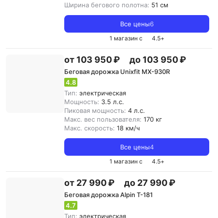
Ширина бегового полотна:
51 см
Все цены
6
1 магазин с
4.5
+
от 103 950 ₽
до 103 950 ₽
Беговая дорожка Unixfit MX-930R
4.8
Тип:
электрическая
Мощность:
3.5 л.с.
Пиковая мощность:
4 л.с.
Макс. вес пользователя:
170 кг
Макс. скорость:
18 км/ч
Все цены
4
1 магазин с
4.5
+
от 27 990 ₽
до 27 990 ₽
Беговая дорожка Alpin T-181
4.7
Тип:
электрическая