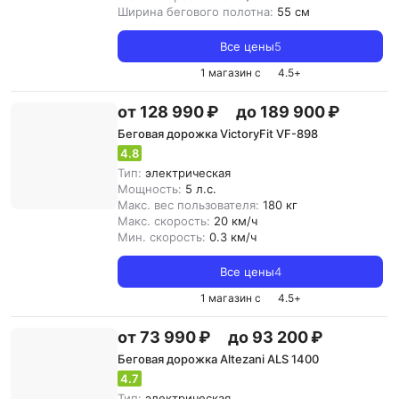
Ширина бегового полотна:
55 см
Все цены
5
1 магазин с
4.5
+
от 128 990 ₽
до 189 900 ₽
Беговая дорожка VictoryFit VF-898
4.8
Тип:
электрическая
Мощность:
5 л.с.
Макс. вес пользователя:
180 кг
Макс. скорость:
20 км/ч
Мин. скорость:
0.3 км/ч
Все цены
4
1 магазин с
4.5
+
от 73 990 ₽
до 93 200 ₽
Беговая дорожка Altezani ALS 1400
4.7
Тип:
электрическая