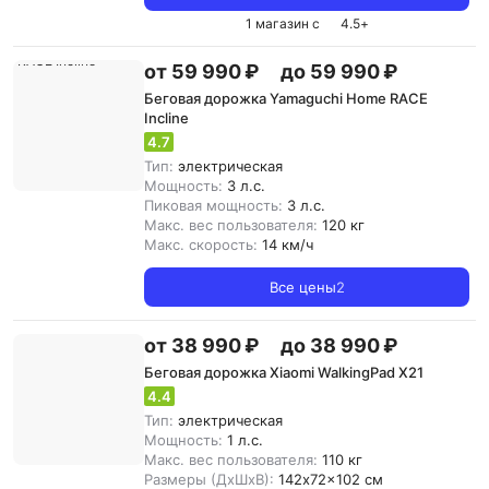
1 магазин с
4.5
+
от 59 990 ₽
до 59 990 ₽
Беговая дорожка Yamaguchi Home RACE
Incline
4.7
Тип:
электрическая
Мощность:
3 л.с.
Пиковая мощность:
3 л.с.
Макс. вес пользователя:
120 кг
Макс. скорость:
14 км/ч
Все цены
2
от 38 990 ₽
до 38 990 ₽
Беговая дорожка Xiaomi WalkingPad X21
4.4
Тип:
электрическая
Мощность:
1 л.с.
Макс. вес пользователя:
110 кг
Размеры (ДxШxВ):
142x72x102 см