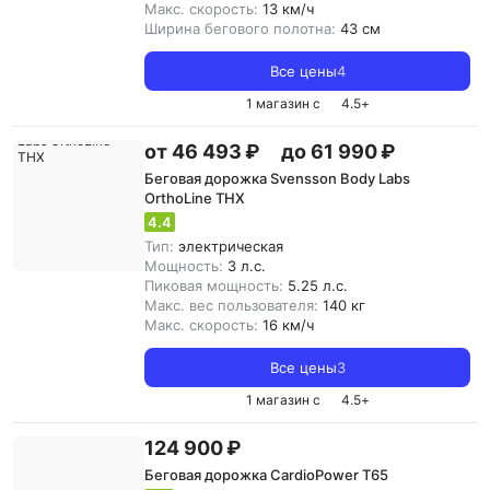
Макс. скорость:
13 км/ч
Ширина бегового полотна:
43 см
Все цены
4
1 магазин с
4.5
+
от 46 493 ₽
до 61 990 ₽
Беговая дорожка Svensson Body Labs
OrthoLine THX
4.4
Тип:
электрическая
Мощность:
3 л.с.
Пиковая мощность:
5.25 л.с.
Макс. вес пользователя:
140 кг
Макс. скорость:
16 км/ч
Все цены
3
1 магазин с
4.5
+
124 900 ₽
Беговая дорожка CardioPower T65