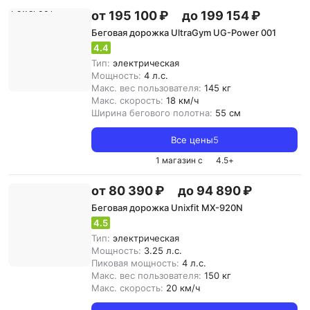
от 195 100 ₽
до 199 154 ₽
Беговая дорожка UltraGym UG-Power 001
4.4
Тип:
электрическая
Мощность:
4 л.с.
Макс. вес пользователя:
145 кг
Макс. скорость:
18 км/ч
Ширина бегового полотна:
55 см
Все цены
5
1 магазин с
4.5
+
от 80 390 ₽
до 94 890 ₽
Беговая дорожка Unixfit MX-920N
4.5
Тип:
электрическая
Мощность:
3.25 л.с.
Пиковая мощность:
4 л.с.
Макс. вес пользователя:
150 кг
Макс. скорость:
20 км/ч