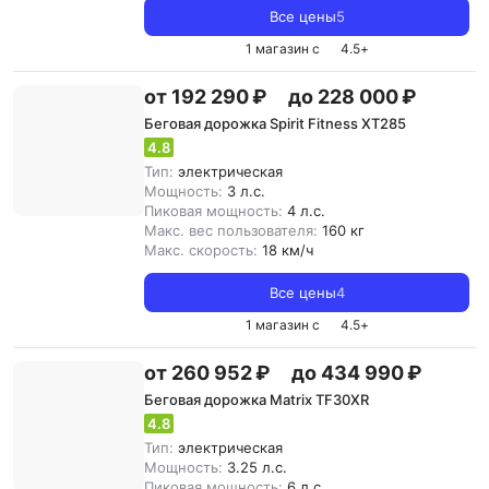
Все цены
5
1 магазин с
4.5
+
от 192 290 ₽
до 228 000 ₽
Беговая дорожка Spirit Fitness XT285
4.8
Тип:
электрическая
Мощность:
3 л.с.
Пиковая мощность:
4 л.с.
Макс. вес пользователя:
160 кг
Макс. скорость:
18 км/ч
Все цены
4
1 магазин с
4.5
+
от 260 952 ₽
до 434 990 ₽
Беговая дорожка Matrix TF30XR
4.8
Тип:
электрическая
Мощность:
3.25 л.с.
Пиковая мощность:
6 л.с.