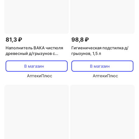
81,3 ₽
98,8 ₽
Наполнитель ВАКА чистюля
Гигиеническая подстилка д/
древесный д/грызунов с
грызунов, 1,5 л
овощами (56173) 2 л
В магазин
В магазин
АптекиПлюс
АптекиПлюс