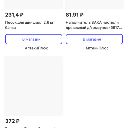
231,4 ₽
81,91 ₽
Песок для шиншилл 2,6 кг,
Наполнитель ВАКА чистюля
банка
древесный д/грызунов (56170)
2 л
В магазин
В магазин
АптекиПлюс
АптекиПлюс
372 ₽