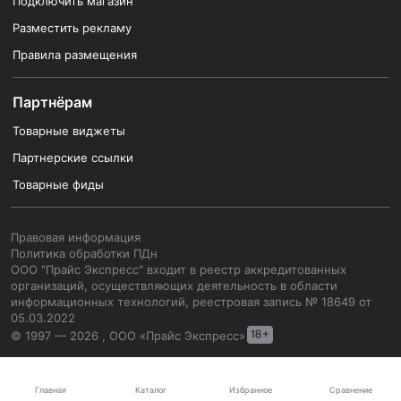
Подключить магазин
Разместить рекламу
Правила размещения
Партнёрам
Товарные виджеты
Партнерские ссылки
Товарные фиды
Правовая информация
Политика обработки ПДн
ООО "Прайс Экспресс" входит в реестр аккредитованных
организаций, осуществляющих деятельность в области
информационных технологий, реестровая запись № 18649 от
05.03.2022
© 1997 — 2026 , ООО «Прайс Экспресс»
Каталог
Главная
Избранное
Сравнение