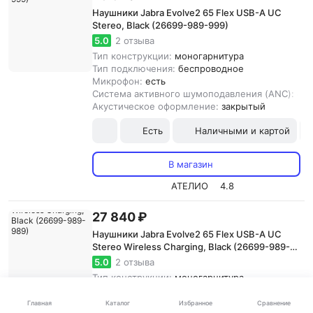
Наушники Jabra Evolve2 65 Flex USB-A UC
Stereo, Black (26699-989-999)
5.0
2 отзыва
Тип конструкции:
моногарнитура
Тип подключения:
беспроводное
Микрофон:
есть
Система активного шумоподавления (ANC):
ест
Акустическое оформление:
закрытый
Есть
Наличными и картой
В магазин
АТЕЛИО
4.8
27 840 ₽
Наушники Jabra Evolve2 65 Flex USB-A UC
Stereo Wireless Charging, Black (26699-989-
989)
5.0
2 отзыва
Тип конструкции:
моногарнитура
Тип подключения:
беспроводное
Микрофон:
есть
Каталог
Главная
Избранное
Сравнение