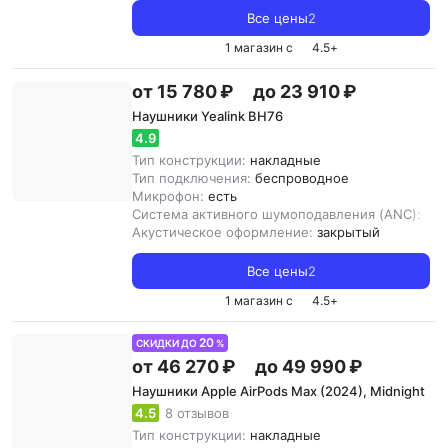
Все цены
2
1 магазин с
4.5
+
от 15 780 ₽
до 23 910 ₽
Наушники Yealink BH76
4.9
Тип конструкции:
накладные
Тип подключения:
беспроводное
Микрофон:
есть
Система активного шумоподавления (ANC):
ест
Акустическое оформление:
закрытый
Все цены
2
1 магазин с
4.5
+
20
СКИДКИ ДО
%
от 46 270 ₽
до 49 990 ₽
Наушники Apple AirPods Max (2024), Midnight
4.5
8 отзывов
Тип конструкции:
накладные