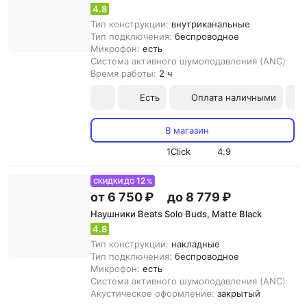
4.8
Тип конструкции:
внутриканальные
Тип подключения:
беспроводное
Микрофон:
есть
Система активного шумоподавления (ANC):
ест
Время работы:
2 ч
Есть
Оплата наличными
В магазин
1Click
4.9
12
СКИДКИ ДО
%
от 6 750 ₽
до 8 779 ₽
Наушники Beats Solo Buds, Matte Black
4.8
Тип конструкции:
накладные
Тип подключения:
беспроводное
Микрофон:
есть
Система активного шумоподавления (ANC):
нет
Акустическое оформление:
закрытый