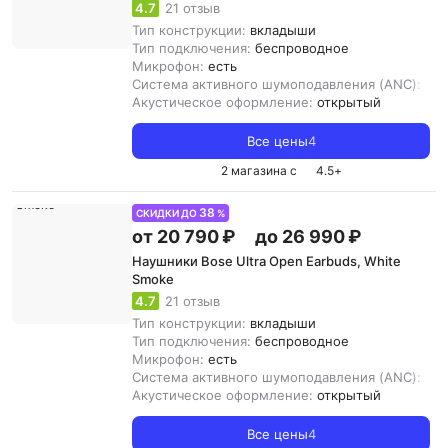
4.7
21 отзыв
Тип конструкции:
вкладыши
Тип подключения:
беспроводное
Микрофон:
есть
Система активного шумоподавления (ANC):
ест
Акустическое оформление:
открытый
Все цены
4
2 магазина с
4.5
+
38
СКИДКИ ДО
%
от 20 790 ₽
до 26 990 ₽
Наушники Bose Ultra Open Earbuds, White
Smoke
4.7
21 отзыв
Тип конструкции:
вкладыши
Тип подключения:
беспроводное
Микрофон:
есть
Система активного шумоподавления (ANC):
ест
Акустическое оформление:
открытый
Все цены
4