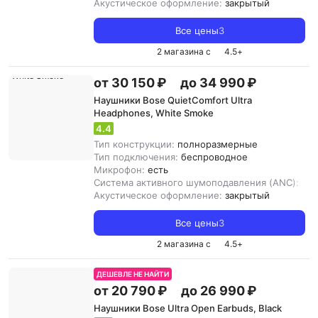
Акустическое оформление:
закрытый
Все цены
3
2 магазина с
4.5
+
от 30 150 ₽
до 34 990 ₽
Наушники Bose QuietComfort Ultra
Headphones, White Smoke
4.4
Тип конструкции:
полноразмерные
Тип подключения:
беспроводное
Микрофон:
есть
Система активного шумоподавления (ANC):
ест
Акустическое оформление:
закрытый
Все цены
3
2 магазина с
4.5
+
ДЕШЕВЛЕ НЕ НАЙТИ
от 20 790 ₽
до 26 990 ₽
Наушники Bose Ultra Open Earbuds, Black