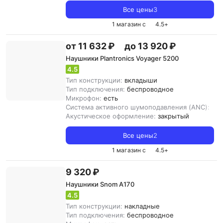
Все цены
3
1 магазин с
4.5
+
от 11 632 ₽
до 13 920 ₽
Наушники Plantronics Voyager 5200
4.5
Тип конструкции:
вкладыши
Тип подключения:
беспроводное
Микрофон:
есть
Система активного шумоподавления (ANC):
нет
Акустическое оформление:
закрытый
Все цены
2
1 магазин с
4.5
+
9 320 ₽
Наушники Snom A170
4.5
Тип конструкции:
накладные
Тип подключения:
беспроводное