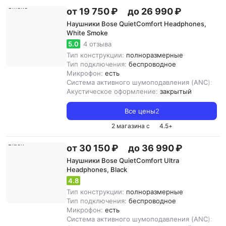
от 19 750 ₽
до 26 990 ₽
Наушники Bose QuietComfort Headphones,
White Smoke
5.0
4 отзыва
Тип конструкции:
полноразмерные
Тип подключения:
беспроводное
Микрофон:
есть
Система активного шумоподавления (ANC):
ест
Акустическое оформление:
закрытый
Все цены
2
2 магазина с
4.5
+
от 30 150 ₽
до 36 990 ₽
Наушники Bose QuietComfort Ultra
Headphones, Black
4.8
Тип конструкции:
полноразмерные
Тип подключения:
беспроводное
Микрофон:
есть
Система активного шумоподавления (ANC):
ест