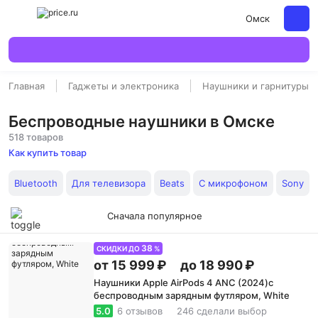
Омск
Главная
Гаджеты и электроника
Наушники и гарнитуры
Беспроводные наушники в Омске
518 товаров
Как купить товар
Bluetooth
Для телевизора
Beats
С микрофоном
Sony
Сначала популярное
38
СКИДКИ ДО
%
от 15 999 ₽
до 18 990 ₽
Наушники Apple AirPods 4 ANC (2024)с
беспроводным зарядным футляром, White
5.0
6 отзывов
246 сделали выбор