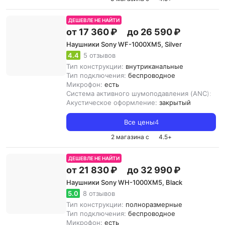
ДЕШЕВЛЕ НЕ НАЙТИ
от 17 360 ₽
до 26 590 ₽
Наушники Sony WF-1000XM5, Silver
4.4
5 отзывов
Тип конструкции:
внутриканальные
Тип подключения:
беспроводное
Микрофон:
есть
Система активного шумоподавления (ANC):
ест
Акустическое оформление:
закрытый
Все цены
4
2 магазина с
4.5
+
ДЕШЕВЛЕ НЕ НАЙТИ
от 21 830 ₽
до 32 990 ₽
Наушники Sony WH-1000XM5, Black
5.0
8 отзывов
Тип конструкции:
полноразмерные
Тип подключения:
беспроводное
Микрофон:
есть