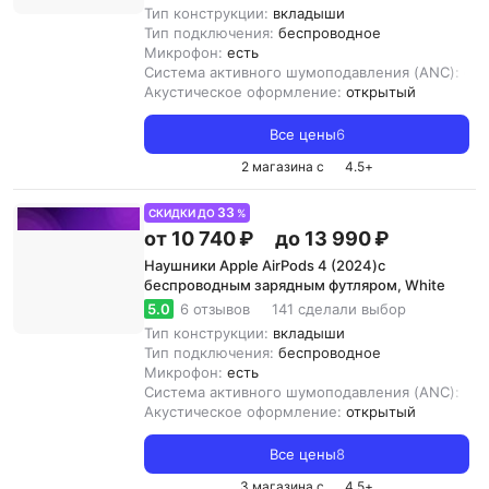
Тип конструкции:
вкладыши
Тип подключения:
беспроводное
Микрофон:
есть
Система активного шумоподавления (ANC):
ест
Акустическое оформление:
открытый
Все цены
6
2 магазина с
4.5
+
33
СКИДКИ ДО
%
от 10 740 ₽
до 13 990 ₽
Наушники Apple AirPods 4 (2024)с
беспроводным зарядным футляром, White
5.0
6 отзывов
141 сделали выбор
Тип конструкции:
вкладыши
Тип подключения:
беспроводное
Микрофон:
есть
Система активного шумоподавления (ANC):
нет
Акустическое оформление:
открытый
Все цены
8
3 магазина с
4.5
+