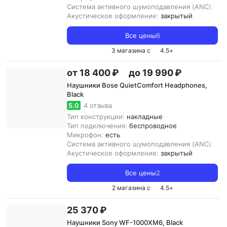
Система активного шумоподавления (ANC):
ест
Акустическое оформление:
закрытый
Все цены
6
3 магазина с
4.5
+
от 18 400 ₽
до 19 990 ₽
Наушники Bose QuietComfort Headphones,
Black
5.0
4 отзыва
Тип конструкции:
накладные
Тип подключения:
беспроводное
Микрофон:
есть
Система активного шумоподавления (ANC):
ест
Акустическое оформление:
закрытый
Все цены
2
2 магазина с
4.5
+
25 370 ₽
Наушники Sony WF-1000XM6, Black