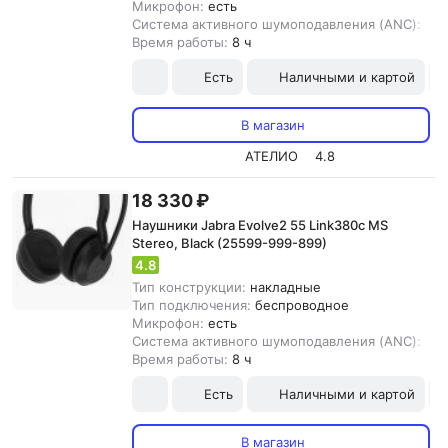
Микрофон:
есть
Система активного шумоподавления (ANC):
ест
Время работы:
8 ч
Есть
Наличными и картой
В магазин
АТЕЛИО
4.8
18 330 ₽
Наушники Jabra Evolve2 55 Link380c MS
Stereo, Black (25599-999-899)
4.8
Тип конструкции:
накладные
Тип подключения:
беспроводное
Микрофон:
есть
Система активного шумоподавления (ANC):
ест
Время работы:
8 ч
Есть
Наличными и картой
В магазин