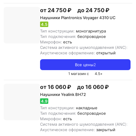
от 24 750 ₽
до 24 750 ₽
Наушники Plantronics Voyager 4310 UC
4.5
Тип конструкции:
моногарнитура
Тип подключения:
беспроводное
Микрофон:
есть
Система активного шумоподавления (ANC):
нет
Акустическое оформление:
открытый
Все цены
2
1 магазин с
4.5
+
от 16 060 ₽
до 16 060 ₽
Наушники Yealink BH72
4.9
Тип конструкции:
накладные
Тип подключения:
беспроводное
Микрофон:
есть
Система активного шумоподавления (ANC):
ест
Акустическое оформление:
закрытый