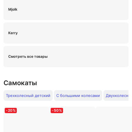
Mjolk
Kerry
Смотреть все товары
Самокаты
Трехколесный детский
С большими колесами
Двухколесны
-
20
%
-
50
%