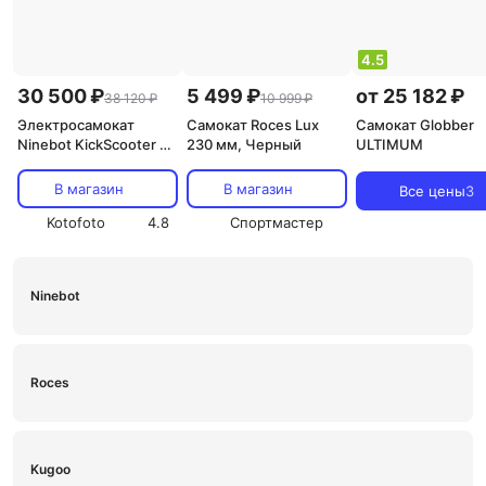
4.5
30 500 ₽
5 499 ₽
от 25 182 ₽
38 120 ₽
10 999 ₽
Электросамокат
Самокат Roces Lux
Самокат Globber
Ninebot KickScooter F2
230 мм, Черный
ULTIMUM
Plus (RU) хорошее
состояние
В магазин
В магазин
Все цены
3
Kotofoto
4.8
Спортмастер
Ninebot
Roces
Kugoo