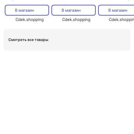
2024, цвет Grau|light
blue
purple
grey/mustard
В магазин
В магазин
В магазин
Cdek.shopping
Cdek.shopping
Cdek.shoppi
Смотреть все товары