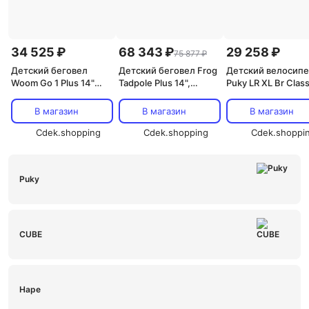
34 525 ₽
68 343 ₽
29 258 ₽
75 877 ₽
Детский беговел
Детский беговел Frog
Детский велосип
Woom Go 1 Plus 14"
Tadpole Plus 14",
Puky LR XL Br Class
Woom, красный
красный
12,5 дюймов - 202
цвет Grun|retro-g
В магазин
В магазин
В магазин
Cdek.shopping
Cdek.shopping
Cdek.shoppi
Puky
CUBE
Hape