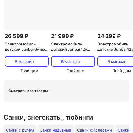
26 599 ₽
21 999 ₽
24 299 ₽
Электромобиль
Электромобиль
Электромобиль
детский Junbai 6v mxb
детский Junbai 12v
детский Junbai 12
черно-белый
mxb черно-белый
зеленый
В магазин
В магазин
В магазин
Твой дом
Твой дом
Твой дом
Смотреть все товары
Санки, снегокаты, тюбинги
Санки с рулем
Санки надувные
Санки с колесами
Санки с