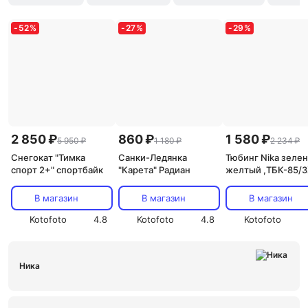
-
52
%
-
27
%
-
29
%
2 850 ₽
860 ₽
1 580 ₽
5 950 ₽
1 180 ₽
2 234 ₽
Снегокат "Тимка
Санки-Ледянка
Тюбинг Nika зеле
спорт 2+" спортбайк
"Карета" Радиан
желтый ,ТБК-85/
В магазин
В магазин
В магазин
Kotofoto
4.8
Kotofoto
4.8
Kotofoto
Ника