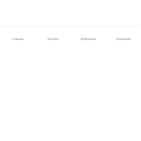
Каталог
Главная
Избранное
Сравнение
Электроника
Бытовая техника
Для автомобиля