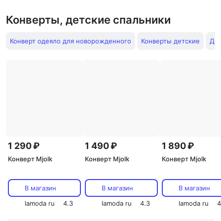
Конверты, детские спальники
Конверт одеяло для новорожденного
Конверты детские
Дет
1 290 ₽
1 490 ₽
1 890 ₽
Конверт Mjolk
Конверт Mjolk
Конверт Mjolk
В магазин
В магазин
В магазин
lamoda ru
4.3
lamoda ru
4.3
lamoda ru
4