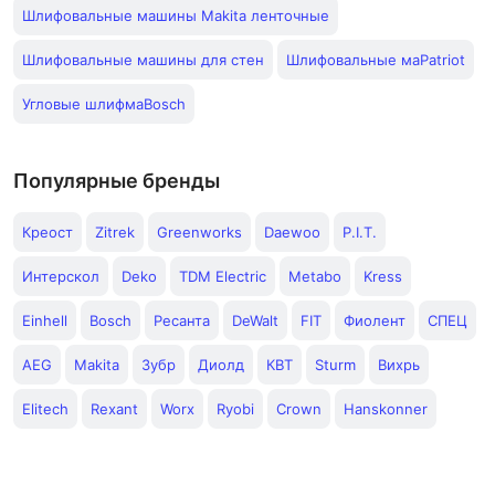
Шлифовальные машины Makita ленточные
Шлифовальные машины для стен
Шлифовальные маPatriot
Угловые шлифмаBosch
Популярные бренды
Креост
Zitrek
Greenworks
Daewoo
P.I.T.
Интерскол
Deko
TDM Electric
Metabo
Kress
Einhell
Bosch
Ресанта
DeWalt
FIT
Фиолент
СПЕЦ
AEG
Makita
Зубр
Диолд
КВТ
Sturm
Вихрь
Elitech
Rexant
Worx
Ryobi
Crown
Hanskonner