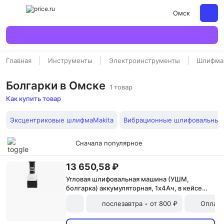
Омск
Главная
Инструменты
Электроинструменты
Шлифма
Болгарки в Омске
1 товар
Как купить товар
Эксцентриковые шлифмаMakita
Вибрационные шлифовальны
Сначала популярное
13 650,58 ₽
Угловая шлифовальная машина (УШМ,
болгарка) аккумуляторная, 1х4Ач, в кейсе
KRANZ, цена за 1 шт
послезавтра
от 800 ₽
Оплата
•