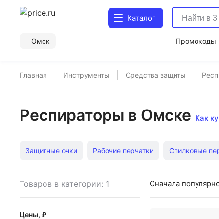
Каталог
Омск
Промокоды
Главная
Инструменты
Средства защиты
Респ
Респираторы в Омске
Как ку
Защитные очки
Рабочие перчатки
Спилковые пе
Рабочие рукавицы
Недорогие средства защиты
Товаров в категории: 1
Сначала популярн
Маски сварщика Optima
Маски сварщика Fubag
Цены, ₽