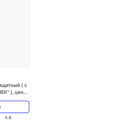
ащитный ( с
ЕК" ), цена
н
4.8