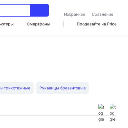
Избранное
Сравнение
ьютеры
Смартфоны
Продавайте на Price
ки трикотажные
Рукавицы брезентовые
ные очки Stayer
Защитные очки Hammer
ые пояса
Защитные щитки
Полумаски