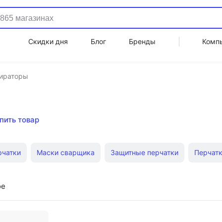
Скидки дня
Блог
Бренды
Комп
ираторы
пить товар
рчатки
Маски сварщика
Защитные перчатки
Перчат
Перчатки трикотажные Зубр
Защитные очки Зубр
Защит
ое
Очки сварщика
Строительные наколенники
Страховочн