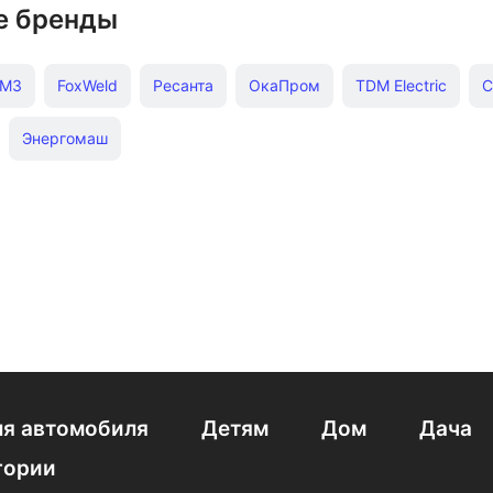
е бренды
МЗ
FoxWeld
Ресанта
ОкаПром
TDM Electric
С
Энергомаш
я автомобиля
Детям
Дом
Дача
гории