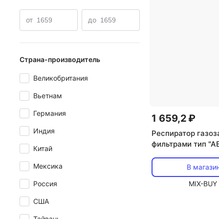
от
до
Страна-производитель
Великобритания
Вьетнам
Германия
1 659,2 ₽
Индия
Респиратор газоз
фильтрами тип "АВ
Китай
за 1 шт
Мексика
В магази
MIX-BUY
Россия
США
Тайвань