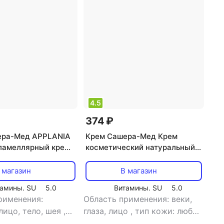
4.5
374 ₽
ера-Мед APPLANIA
Крем Сашера-Мед Крем
ламеллярный крем
косметический натуральный
ED-57/03 113-
"Сашель Годжи" для век и губ,
30 мл
 магазин
В магазин
амины. SU
5.0
Витамины. SU
5.0
рименения:
Область применения: веки,
лицо, тело, шея
,
глаза, лицо
,
тип кожи: любой
 зрелая, любой тип
тип кожи
,
тип товара: крем
,