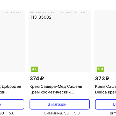
антистресс,
антицеллюлитный, борьба с
кожи
,
тип
рных точек,
морщинами, увлажнение
эффект: а
, очищение
тонизирую
4.8
4.8
374 ₽
373 ₽
 Добродея
Крем Сашера-Мед Сашель
Крем Саш
кий
Крем косметический
Delica кре
пиховый, 30
натуральный Рейши дневной,
мл MED-01
-85197
30 мл MED-01/02 113-85002
н
В магазин
В
SU
5.0
Витамины. SU
5.0
Вит