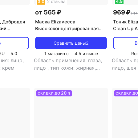
4.9
3.0
2 отзыва
от 565 ₽
969 ₽
1 14
 Добродея
Маска Elizavecca
Тоник Eliz
кий
Высококонцентрированная
Clean Up A
олость, 30
коллагеновая маска Green
3-85038
Piggy Collagen Jella Pack, 100
н
В
Сравнить цены
2
мл
SU
5.0
1 магазин с
4.5
и выше
Ro
ия: лицо,
Область применения: глаза,
Область пр
: крем
лицо
,
тип кожи: жирная,
лицо, шея
зрелая, комбинированная,
жирная, зр
любой тип кожи, нормальная,
комбиниро
проблемная, сухая,
кожи, нор
20
СКИДКИ ДО
%
СКИДКИ Д
чувствительная
,
тип товара:
проблемная
маска
,
эффект: анти-акне,
чувствите
антивозрастной, антистресс,
тоник
,
эф
борьба с морщинами,
антивозра
лифтинг, массажный,
антикупер
отбеливание, очищение,
избавлени