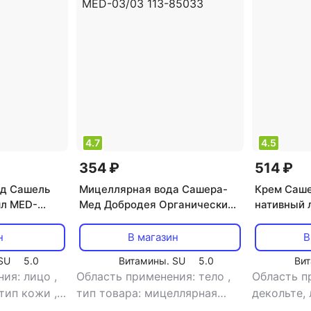
4.7
4.5
354 ₽
514 ₽
д Сашель
Мицеллярная вода Сашера-
Крем Саш
мл MED-
Мед Добродея Органический
нативный 
натуральный крем женьшень
дневной M
в мицелярной форме, 100 мл
85430
н
В магазин
В
MED-03/03 113-85033
SU
5.0
Витамины. SU
5.0
Вит
ния: лицо
,
Область применения: тело
,
Область п
 тип кожи
,
тип товара: мицеллярная
декольте, 
а
,
эффект:
вода
,
эффект:
тип кожи: