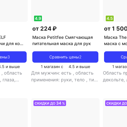
питание, тонизирующий,
лифтинг, 
увлажнение
отбеливан
отшелуши
4.9
4.5
питание, 
от 224 ₽
от 1 50
увлажнен
ELF
Маска Petitfee Смягчающая
Маска The
чи для кожи
питательная маска для рук
маска с м
gen & Q10
100 мл
 Eye Spot
цены
3
Сравнить цены
2
Ср
4.5
и выше
1 магазин с
4.5
и выше
1 магаз
ь
,
область
Для мужчин: есть
,
область
Область п
 глаза,
применения: руки, тело
,
тип
декольте,
ицо, нос,
кожи: жирная, зрелая,
жирная, к
ирная,
комбинированная, любой тип
любой тип
ованная,
кожи, нормальная,
проблемна
34
СКИДКИ ДО
%
СКИДКИ Д
нормальная,
проблемная, сухая,
тип товар
я,
чувствительная
,
тип товара:
анти-акне,
 юная
,
тип
маска
,
эффект: анти-акне,
борьба с 