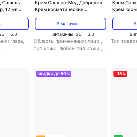
д Сашель
Крем Сашера-Мед Добродея
Крем Саш
р, 12 мл
Крем косметический
Крем косм
502
натуральный живичный, 30
натуральн
мл MED-03/21 113-85200
MED-03/20
н
В магазин
В
SU
5.0
Витамины. SU
5.0
Вит
ия: глаза,
Область применения: лицо
,
Тип товар
тип кожи: любой тип кожи
,
тип товара:
тип товара: крем
50
-
15
%
СКИДКИ ДО
%