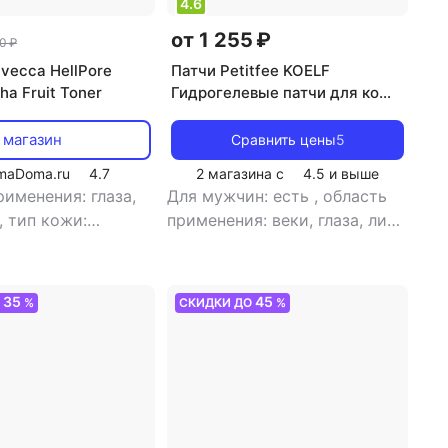
4.6
от 1 255 ₽
0 ₽
avecca HellPore
Патчи Petitfee KOELF
ha Fruit Toner
Гидрогелевые патчи для кожи
вокруг глаз с черным
жемчугом и золотом Black
 магазин
Сравнить цены
5
Pearl & Gold hydrogel eye
maDoma.ru
4.7
2 магазина с
4.5
и выше
patch
именения: глаза,
Для мужчин: есть
,
область
,
тип кожи:
применения: веки, глаза, лицо
елая,
,
тип кожи: жирная, зрелая,
ванная, любой тип
комбинированная, любой тип
мальная,
кожи, нормальная,
35
45
О
%
СКИДКИ ДО
%
, сухая,
проблемная, сухая,
льная
,
тип товара:
чувствительная, юная
,
тип
фект: анти-акне,
товара: патчи
,
эффект: анти-
стной,
акне, антивозрастной,
озный, антистресс,
антикуперозный, антистресс,
е от черных точек,
избавление от темных