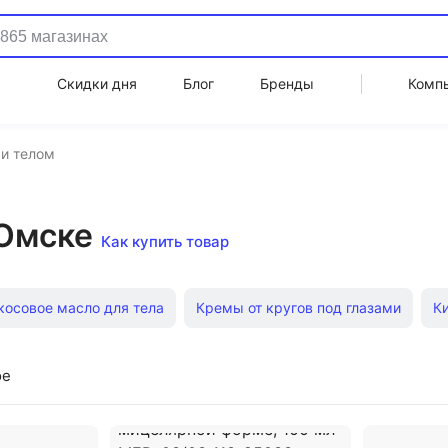
Скидки дня
Блог
Бренды
Комп
 и телом
 Омске
Как купить товар
косовое масло для тела
Кремы от кругов под глазами
К
Гидрогелевые патчи для глаз
Гель для глаз
Мусс для ум
ое
ный жемчуг
Флюид для лица
Скрабы для тела
Касто