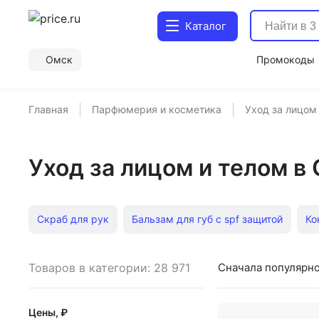
Каталог
Омск
Промокоды
Главная
Парфюмерия и косметика
Уход за лицом
Уход за лицом и телом в
Скраб для рук
Бальзам для губ с spf защитой
Ко
Крем для глаз
Пенка для умывания Holika Holika
Товаров в категории: 28 971
Сначала популярн
Кремы для лица вокруг глаз
Мицеллярная вода Чер
Цены, ₽