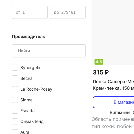
Маска из овсянки
Массажные кремы для лица
от
до
Производитель
4.5
Synergetic
315 ₽
Весна
Пенка Сашера-Ме
Крем-пенка, 150 
La Roche-Posay
01/07 113-85007
Sigma
В магази
Escada
Витамины. 
Область примене
Сима-Ленд
тип кожи: любой
Aura
тип товара: пенк