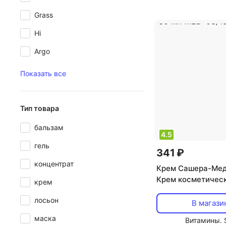
антикуперозный, 
Grass
избавление от че
Hi
отшелушивающий
Argo
Показать все
Тип товара
бальзам
4.5
гель
341 ₽
концентрат
Крем Сашера-Мед
Крем косметичес
крем
натуральный обле
лосьон
мл MED-03/18 113
В магази
маска
Витамины. 