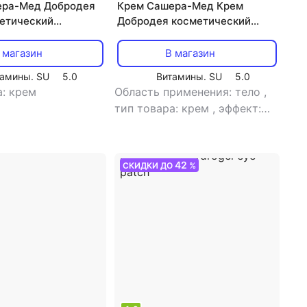
ера-Мед Добродея
Крем Сашера-Мед Крем
етический
Добродея косметический
ый пихтовый, 30 мл
натуральный медовый 30 мл
 113-85199
 магазин
В магазин
амины. SU
5.0
Витамины. SU
5.0
а: крем
Область применения: тело
,
тип товара: крем
,
эффект:
питание, увлажнение
42
СКИДКИ ДО
%