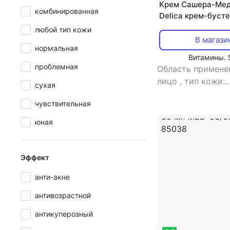
Крем Сашера-Ме
комбинированная
Delica крем-бусте
MED-01/71 113-85
любой тип кожи
В магази
нормальная
Витамины. 
проблемная
Область применен
лицо
,
тип кожи:
сухая
чувствительная
,
чувствительная
крем
юная
Эффект
анти-акне
антивозрастной
антикуперозный