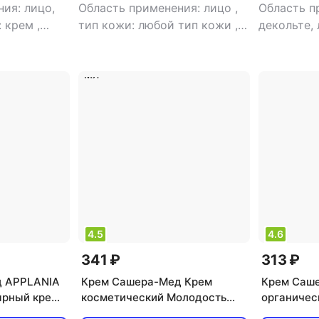
ия: лицо,
Область применения: лицо
,
Область п
: крем
,
тип кожи: любой тип кожи
,
декольте,
ние,
тип товара: крем
,
эффект:
любой ти
анти-акне, антистресс,
крем
,
эфф
питание, увлажнение
антивозра
отбеливан
питание, 
признаков
увлажнен
4.5
4.6
341 ₽
313 ₽
д APPLANIA
Крем Сашера-Мед Крем
Крем Саш
ярный крем
косметический Молодость
органичес
 мл MED-57/01
кожи Добродея натуральный
"Добродея