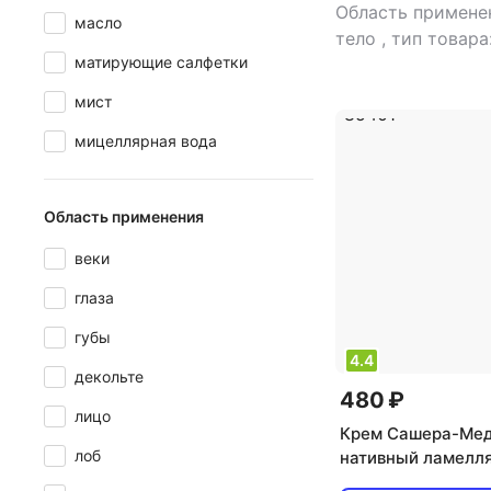
Область применен
масло
тело
,
тип товара
матирующие салфетки
эффект: отбелива
питание
мист
мицеллярная вода
Область применения
веки
глаза
губы
4.4
декольте
480 ₽
лицо
Крем Сашера-Ме
лоб
нативный ламелл
для век и губ, 15