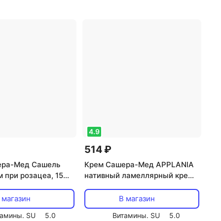
 товара: крем
,
эффект: антивозрастной,
нтивозрастной,
отшелушивающий, питание,
щий, увлажнение
увлажнение
4.9
514 ₽
ера-Мед Сашель
Крем Сашера-Мед APPLANIA
м при розацеа, 15
нативный ламеллярный крем
/105 113-85653
ночной MED-57/02 113-85402
 магазин
В магазин
амины. SU
5.0
Витамины. SU
5.0