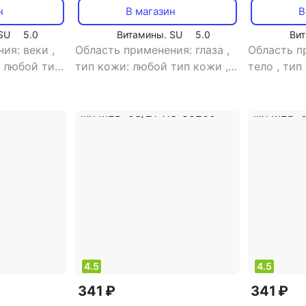
ореховый, 30 мл
мицелярно
н
В магазин
В
SU
5.0
Витамины. SU
5.0
Вит
ния: веки
,
Область применения: глаза
,
Область п
, любой тип
тип кожи: любой тип кожи
,
тело
,
тип
а: крем
,
тип товара: крем
,
эффект:
кожи
,
тип
растной
антивозрастной, избавление
эффект: а
от темных кругов, лифтинг,
увлажнен
питание, увлажнение
4.5
4.5
341 ₽
341 ₽