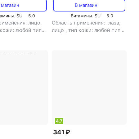
й форме, 100 мл
 магазин
В магазин
амины. SU
5.0
Витамины. SU
5.0
рименения: лицо,
Область применения: глаза,
 кожи: любой тип
лицо
,
тип кожи: любой тип
 товара: крем
,
кожи
,
тип товара: крем
,
нтивозрастной,
эффект: антивозрастной,
ие
питание, против первых
признаков старения,
увлажнение
4.7
341 ₽