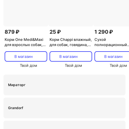
879 ₽
25 ₽
1 290 ₽
Корм One Medi&Maxi
Корм Chappi влажный,
Сухой
для взрослых собак,
для собак, говядина,
полнорационный
курица и рис, 1,8 кг
85 г
корм AJO Dog Ver
Small Puppy & Junio
В магазин
В магазин
В магазин
гречкой для щенк
Твой дом
Твой дом
миниатюрных пор
Твой дом
1,5 кг
Мираторг
Grandorf