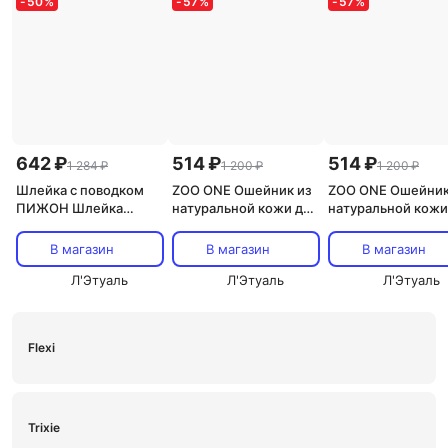
-
50
%
-
57
%
-
57
%
642 ₽
514 ₽
514 ₽
1 284 ₽
1 200 ₽
1 200 ₽
Шлейка с поводком
ZOO ONE Ошейник из
ZOO ONE Ошейник
ПИЖОН Шлейка
натуральной кожи для
натуральной кожи
супермягкая со
собак
собак
светоотражающей
В магазин
В магазин
В магазин
прошивкой
Л'Этуаль
Л'Этуаль
Л'Этуаль
Flexi
Trixie