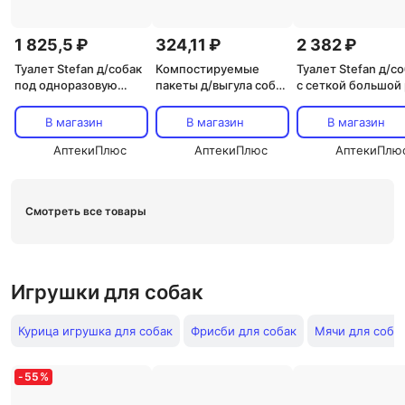
1 825,5 ₽
324,11 ₽
2 382 ₽
Туалет Stefan д/собак
Компостируемые
Туалет Stefan д/с
под одноразовую
пакеты д/выгула собак
с сеткой большой 
пеленку р L 63x48х6
23х33 см 90 шт
67х52х3,5 см свет
см светло-
коричневый
В магазин
В магазин
В магазин
коричневый/
молочный
АптекиПлюс
АптекиПлюс
АптекиПлю
Смотреть все товары
Игрушки для собак
Курица игрушка для собак
Фрисби для собак
Мячи для соба
-
55
%