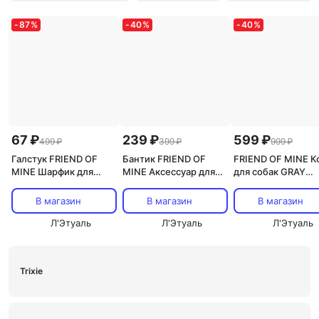
-
87
%
-
40
%
-
40
%
67 ₽
239 ₽
599 ₽
499 ₽
399 ₽
999 ₽
Галстук FRIEND OF
Бантик FRIEND OF
FRIEND OF MINE К
MINE Шарфик для
MINE Аксессуар для
для собак GRAY
собак и кошек
собак BLACK BOW
BUNNY
CLOUDS
#FOM_seriousmister
#FOM_pretending
В магазин
В магазин
В магазин
#fom_mommiesboy
Л'Этуаль
Л'Этуаль
Л'Этуаль
Trixie