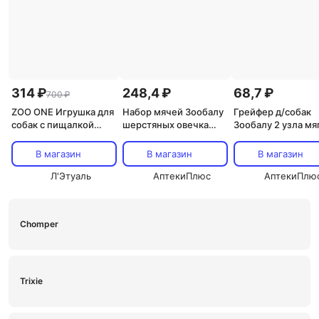
314 ₽
248,4 ₽
68,7 ₽
700 ₽
ZOO ONE Игрушка для
Набор мячей Зообалу
Грейфер д/собак
собак с пищалкой
шерстяных овечка
Зообалу 2 узла мя
"Десерт Клубничный
белый/серый
15 см зеленый
пирог"
В магазин
В магазин
В магазин
Л'Этуаль
АптекиПлюс
АптекиПлю
Chomper
Trixie