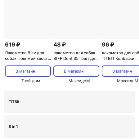
619 ₽
48 ₽
96 ₽
Лакомство Blitz для
лакомство для собак
лакомство для со
собак, говяжий хвост,
BIFF Dent 35г 5шт для
TITBIT Колбаски
100 г
чистки зубов вкус
пикантные 80г
креветок
В магазин
В магазин
В магазин
Твой дом
МаксидоМ
МаксидоМ
TiTBit
8 in 1