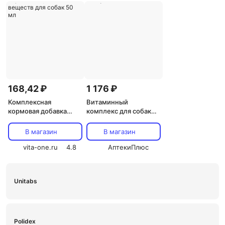
168,42 ₽
1 176 ₽
Комплексная
Витаминный
кормовая добавка
комплекс для собак
Био-железо с
"Зоркий взгляд" -
микроэлементами для
витамины для глаз,
В магазин
В магазин
нормализации обмена
Altai Animal, 500 мг,
веществ для собак 50
vita-one.ru
4.8
капсулы 60
АптекиПлюс
мл
Unitabs
Polidex