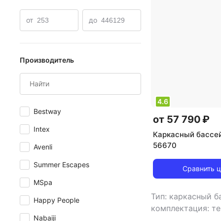
Каркасные бассейны с тентом
Надувные бассейны 
от
до
Надувные бассейны с навесом
Производитель
4.6
Bestway
от 57 790 ₽
Intex
Каркасный бассе
56670
Avenli
Summer Escapes
Сравнить 
MSpa
Тип: каркасный 
Happy People
комплектация: те
Nabaiji
лестница, навес о