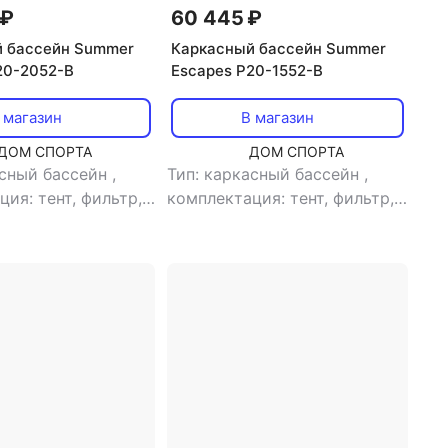
120 см
 ₽
60 445 ₽
 бассейн Summer
Каркасный бассейн Summer
20-2052-B
Escapes P20-1552-B
 магазин
В магазин
ДОМ СПОРТА
ДОМ СПОРТА
асный бассейн
,
Тип: каркасный бассейн
,
ия: тент, фильтр,
комплектация: тент, фильтр,
 подстилка под
лестница, подстилка под
насос, скиммер
,
бассейн, насос, скиммер
,
сейна:
форма бассейна: круг
,
льная
,
объем: 17203
объем: 18500 л
,
тип фильтра:
ьтра:
картриджный
,
ный
,
время сборки:
производительность насоса:
роизводительность
3800 л/час
,
800 л/час
,
морозоустойчивость: нет
,
ойчивость: нет
,
диаметр: 457 см
,
длина: 457
274 см
,
длина: 549
см
,
ширина: 457 см
,
глубина: