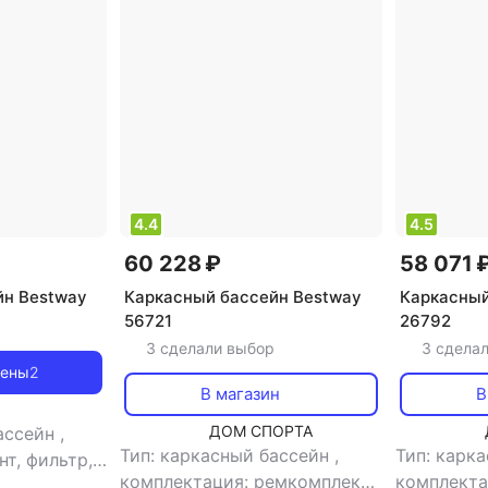
с фильтром
Бассейны джакузи надувные
Каркасные бас
4.4
4.5
60 228 ₽
58 071 
йн Bestway
Каркасный бассейн Bestway
Каркасный
56721
26792
3 сделали выбор
3 сдела
цены
2
В магазин
В
ДОМ СПОРТА
бассейн
,
Тип: каркасный бассейн
,
Тип: карк
нт, фильтр,
комплектация: ремкомплект,
комплектац
т солнца,