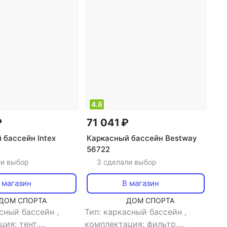
сейны с навесом
Круглые надувные бассейны
4.8
₽
71 041 ₽
 бассейн Intex
Каркасный бассейн Bestway
56722
ли выбор
3 сделали выбор
 магазин
В магазин
ДОМ СПОРТА
ДОМ СПОРТА
асный бассейн
,
Тип: каркасный бассейн
,
ия: тент,
комплектация: фильтр,