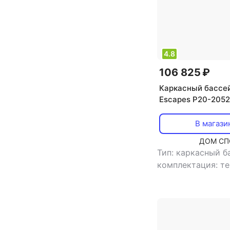
морозоустойчиво
диаметр: 427 см
см
,
ширина: 427
132 см
4.8
106 825 ₽
Каркасный бассе
Escapes P20-2052
В магази
ДОМ СП
Тип: каркасный 
комплектация: те
лестница, подсти
бассейн, насос, 
форма бассейна:
прямоугольная
,
л
,
тип фильтра: 