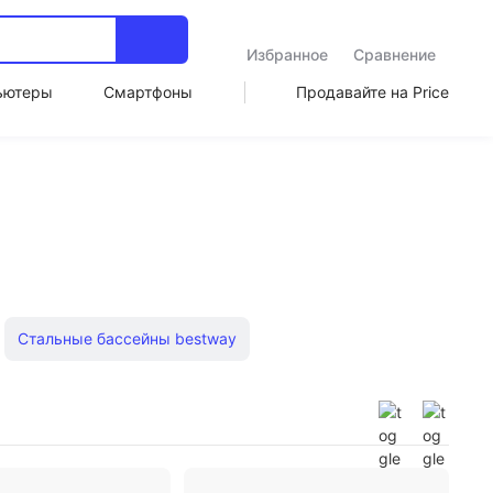
Избранное
Сравнение
ьютеры
Смартфоны
Продавайте на Price
Стальные бассейны bestway
асные бассейны
Магнитные держатели для ножей
ие надувные бассейны Intex