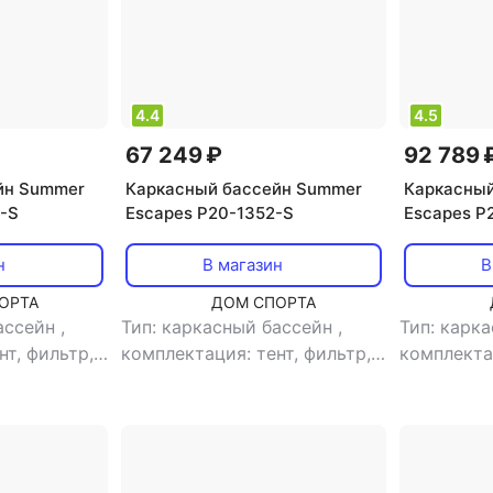
сть: нет
,
морозоустойчивость: нет
,
морозоуст
,
длина: 427
диаметр: 457 см
,
длина: 457
диаметр: 
 см
,
глубина:
см
,
ширина: 457 см
,
глубина:
см
,
ширин
132 см
132 см
4.4
4.5
67 249 ₽
92 789 
йн Summer
Каркасный бассейн Summer
Каркасный
-S
Escapes P20-1352-S
Escapes P
н
В магазин
В
ОРТА
ДОМ СПОРТА
бассейн
,
Тип: каркасный бассейн
,
Тип: карк
нт, фильтр,
комплектация: тент, фильтр,
комплектац
лка под
лестница, подстилка под
лестница,
скиммер
,
бассейн, насос, скиммер
,
бассейн, 
форма бассейна: круг
,
форма бас
объем: 17203
детский бассейн: нет
,
объем:
детский б
песочный
,
13785 л
,
тип фильтра:
объем: 26