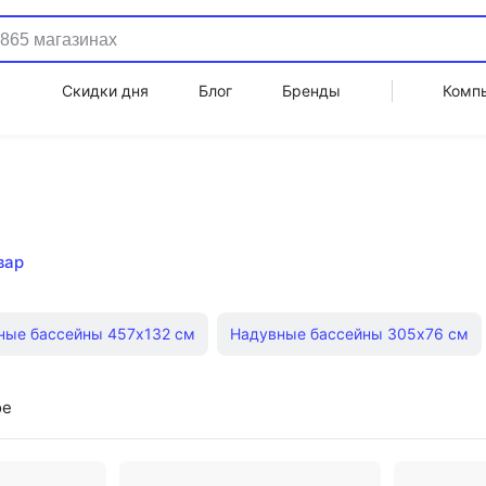
Скидки дня
Блог
Бренды
Комп
вар
ные бассейны 457х132 см
Надувные бассейны 305х76 см
едит
Детские надувные бассейны
Прямоугольные карк
ое
с подстилкой
Прямоугольные надувные бассейны
Детск