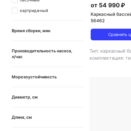
120 см
от 54 990 ₽
картриджный
Каркасный бассе
56462
Время сборки, мин
Сравнить 
от
до
Тип: каркасный 
Производительность насоса,
л/час
комплектация: те
ремкомплект, фил
от
до
лестница, навес о
Морозоустойчивость
насос
,
форма бас
,
детский бассейн
Морозоустойчивость
объем: 23062 л
,
Диаметр, см
картриджный
,
производительнос
от
до
5678 л/час
,
Длина, см
морозоустойчиво
диаметр: 549 см