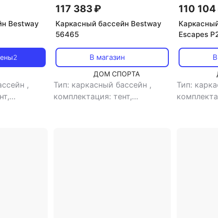
117 383 ₽
110 104
йн Bestway
Каркасный бассейн Bestway
Каркасный
56465
Escapes P
В магазин
В
цены
2
ДОМ СПОРТА
бассейн
,
Тип: каркасный бассейн
,
Тип: карк
нт,
комплектация: тент,
комплектац
ьтр,
ремкомплект, фильтр,
лестница,
т солнца,
лестница, подстилка под
бассейн, 
сейна: круг
бассейн, насос
,
форма
форма бас
: есть
,
бассейна: прямоугольная
,
прямоуго
тип фильтра:
детский бассейн: нет
,
объем:
л
,
тип фил
14812 л
,
тип фильтра:
картридж
ть насоса:
песочный
,
время сборки: 60
60 мин
,
п
мин
,
производительность
насоса: 3
сть: нет
,
насоса: 5678 л/час
,
морозоуст
,
длина: 549
морозоустойчивость: нет
,
диаметр: 