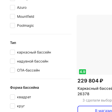
подстилка под ба
Azuro
разбрызгиватель
Mountfield
форма бассейна:
прямоугольная
,
Poolmagic
бассейн: нет
,
объ
,
тип фильтра: к
время сборки: 6
Тип
производительнос
каркасный бассейн
3028 л/час
,
морозоустойчиво
надувной бассейн
диаметр: 244 см
СПА-бассейн
см
,
ширина: 244
4.9
122 см
229 804 ₽
Форма бассейна
Каркасный бассей
26378
квадрат
3 сделали выбор
круг
В магази