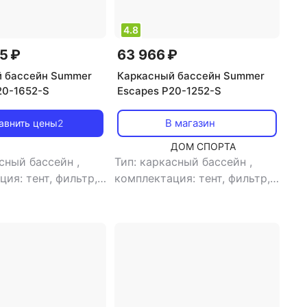
а: 274 см
,
глубина:
132 см
4.8
5 ₽
63 966 ₽
 бассейн Summer
Каркасный бассейн Summer
20-1652-S
Escapes P20-1252-S
В магазин
авнить цены
2
ДОМ СПОРТА
асный бассейн
,
Тип: каркасный бассейн
,
ия: тент, фильтр,
комплектация: тент, фильтр,
 подстилка под
лестница, подстилка под
насос, скиммер
,
бассейн, насос, скиммер
,
сейна: круг
,
форма бассейна: круг
,
006 л
,
тип фильтра:
детский бассейн: нет
,
объем:
,
время сборки: 45
11711 л
,
тип фильтра:
зводительность
песочный
,
время сборки: 45
00 л/час
,
мин
,
производительность