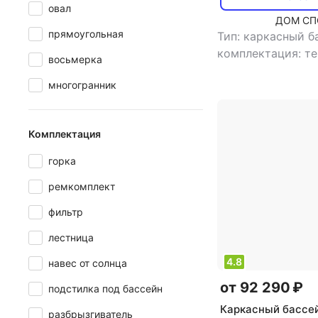
овал
ДОМ СП
прямоугольная
Тип: каркасный 
комплектация: те
восьмерка
лестница, навес о
многогранник
подстилка под ба
насос
,
форма бас
прямоугольная
,
Комплектация
бассейн: нет
,
объ
,
тип фильтра: п
горка
время сборки: 4
ремкомплект
производительнос
10000 л/час
,
фильтр
морозоустойчиво
лестница
диаметр: 488 см
см
,
ширина: 488
4.8
навес от солнца
132 см
от 92 290 ₽
подстилка под бассейн
Каркасный бассе
разбрызгиватель