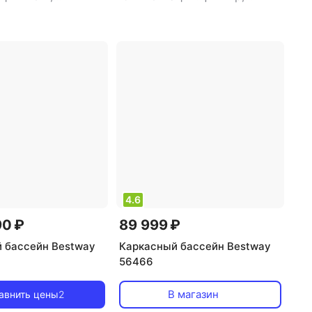
кт, фильтр,
лестница, насос
,
форма
 подстилка под
бассейна: прямоугольная
,
насос
,
форма
детский бассейн: есть
,
 прямоугольная
,
объем: 8124 л
,
тип фильтра:
ассейн: нет
,
объем:
картриджный
,
время сборки:
ип фильтра:
60 мин
,
производительность
ный
,
время сборки:
насоса: 2006 л/час
,
роизводительность
морозоустойчивость: нет
,
785 л/час
,
диаметр: 201 см
,
длина: 412
ойчивость: нет
,
см
,
ширина: 201 см
,
глубина:
244 см
,
длина: 488
122 см
а: 244 см
,
глубина:
4.6
90 ₽
89 999 ₽
 бассейн Bestway
Каркасный бассейн Bestway
56466
В магазин
авнить цены
2