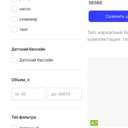
56566
насос
Сравнить 
скиммер
тент
Тип: каркасный 
комплектация: те
ремкомплект, фил
Детский бассейн
лестница, подсти
бассейн, насос, 
Детский бассейн
форма бассейна:
детский бассейн:
Объем, л
7630 л
,
тип филь
песочный
,
производительнос
от
до
2006 л/час
,
морозоустойчиво
диаметр: 300 см
Тип фильтра
см
,
ширина: 120
4.7
песочный