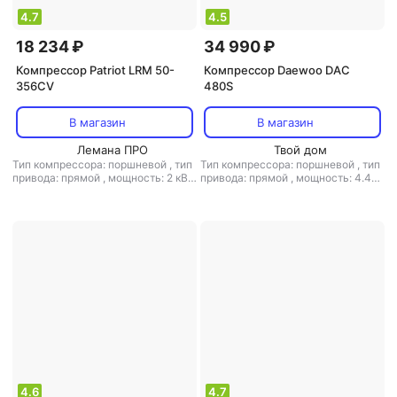
4.7
4.5
18 234 ₽
34 990 ₽
Компрессор Patriot LRM 50-
Компрессор Daewoo DAC
356CV
480S
В магазин
В магазин
Лемана ПРО
Твой дом
Тип компрессора: поршневой
,
тип
Тип компрессора: поршневой
,
тип
привода: прямой
,
мощность: 2 кВт
привода: прямой
,
мощность: 4.4
,
объем ресивера: 50 л
,
л.с.
,
объем ресивера: 50 л
,
расположение ресивера:
расположение ресивера:
горизонтальный
,
макс. давление:
горизонтальный
,
макс. давление:
8 бар
8 бар
4.6
4.7