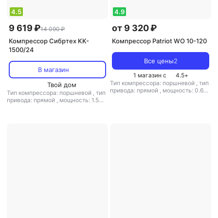
4.5
4.9
9 619 ₽
от 9 320 ₽
14 090 ₽
Компрессор Сибртех KK-
Компрессор Patriot WO 10-120
1500/24
Все цены
2
В магазин
1 магазин с
4.5
+
Тип компрессора: поршневой
,
тип
Твой дом
привода: прямой
,
мощность: 0.65
Тип компрессора: поршневой
,
тип
кВт
,
объем ресивера: 10 л
,
привода: прямой
,
мощность: 1.5
расположение ресивера:
кВт
,
объем ресивера: 24 л
,
макс.
горизонтальный
,
макс. давление:
давление: 8 бар
8 бар