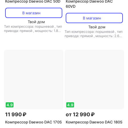
Компрессор Daewoo DAC 50D
Компрессор Daewoo DAC
60VD
В магазин
В магазин
Твой дом
Тип компрессора: поршневой
,
тип
Твой дом
привода: прямой
,
мощность: 1.8
Тип компрессора: поршневой
,
тип
кВт / 2.5 л.с.
,
объем ресивера: 50 л
привода: прямой
,
мощность: 2.6
,
макс. давление: 8 бар
кВт / 3 л.с.
,
объем ресивера: 60 л
,
макс. давление: 8 бар
4.9
4.9
11 990 ₽
от 12 990 ₽
Компрессор Daewoo DAC 170S
Компрессор Daewoo DAC 180S