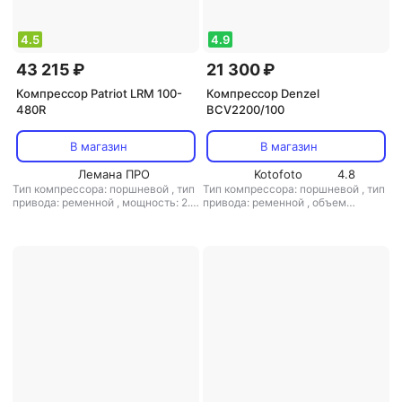
4.5
4.9
43 215 ₽
21 300 ₽
Компрессор Patriot LRM 100-
Компрессор Denzel
480R
BCV2200/100
В магазин
В магазин
Лемана ПРО
Kotofoto
4.8
Тип компрессора: поршневой
,
тип
Тип компрессора: поршневой
,
тип
привода: ременной
,
мощность: 2.2
привода: ременной
,
объем
кВт
,
объем ресивера: 100 л
,
ресивера: 100 л
,
макс. давление: 8
расположение ресивера:
бар
горизонтальный
,
макс. давление:
10 бар