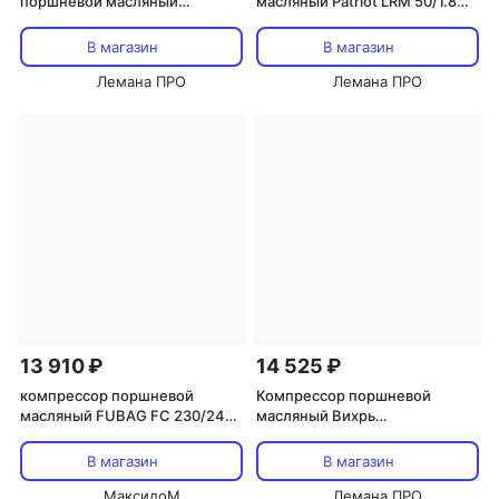
поршневой масляный
масляный Patriot LRM 50/1.8C,
Kronwerk 58105, 50 л 220 л/
50 л 240 л/мин
мин
В магазин
В магазин
Лемана ПРО
Лемана ПРО
13 910 ₽
14 525 ₽
компрессор поршневой
Компрессор поршневой
масляный FUBAG FС 230/24
масляный Вихрь
1500Вт 230л/мин 24л
КМП-2.0/50ЛМ, 50 л, 300 л/
мин
В магазин
В магазин
МаксидоМ
Лемана ПРО