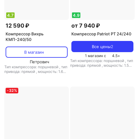
4.7
4.9
12 590 ₽
от 7 940 ₽
Компрессор Вихрь
Компрессор Patriot PT 24/240
КМП-240/50
Все цены
2
В магазин
1 магазин с
4.5
+
Тип компрессора: поршневой
,
тип
Петрович
привода: прямой
,
мощность: 1.5
Тип компрессора: поршневой
,
тип
кВт / 2 л.с.
,
объем ресивера: 24 л
,
привода: прямой
,
мощность: 1.6
расположение ресивера:
кВт
,
объем ресивера: 50 л
,
мин.
горизонтальный
,
макс. давление:
давление: 8 бар
,
макс. давление: 8
8 бар
бар
-
32
%