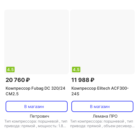
расположение ресивера:
,
расположение ресивера:
горизонтальный
,
макс. давление:
горизонтальный
,
макс. давление:
8 бар
8 бар
4.5
4.5
20 760 ₽
11 988 ₽
Компрессор Fubag DC 320/24
Компрессор Elitech ACF300-
CM2.5
24S
В магазин
В магазин
Петрович
Лемана ПРО
Тип компрессора: поршневой
,
тип
Тип компрессора: поршневой
,
тип
привода: прямой
,
мощность: 1.8
привода: прямой
,
объем ресивера:
кВт / 2.5 л.с.
,
объем ресивера: 24 л
24 л
,
расположение ресивера:
,
мин. давление: 1 бар
,
макс.
горизонтальный
,
макс. давление: