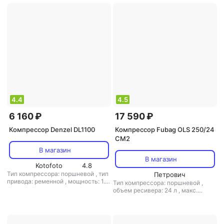
давление: 8 бар
8 бар
4.4
4.5
6 160 ₽
17 590 ₽
Компрессор Denzel DL1100
Компрессор Fubag OLS 250/24
CM2
В магазин
В магазин
Kotofoto
4.8
Тип компрессора: поршневой
,
тип
Петрович
привода: ременной
,
мощность: 1.1
Тип компрессора: поршневой
,
кВт
,
объем ресивера: 5 л
,
макс.
объем ресивера: 24 л
,
макс.
давление: 8 бар
давление: 8 бар