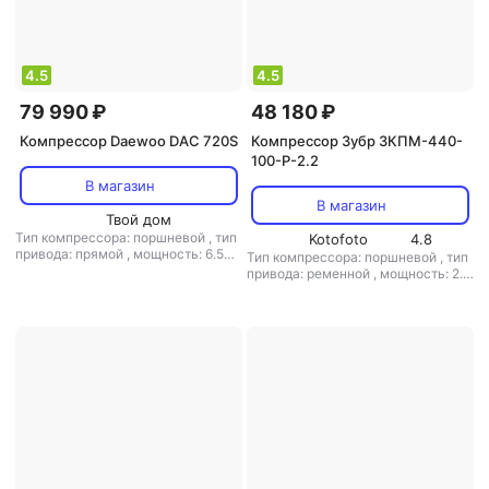
4.5
4.5
79 990 ₽
48 180 ₽
Компрессор Daewoo DAC 720S
Компрессор Зубр ЗКПМ-440-
100-P-2.2
В магазин
В магазин
Твой дом
Тип компрессора: поршневой
,
тип
Kotofoto
4.8
привода: прямой
,
мощность: 6.5
Тип компрессора: поршневой
,
тип
л.с.
,
объем ресивера: 100 л
,
привода: ременной
,
мощность: 2.2
расположение ресивера:
кВт
,
объем ресивера: 100 л
,
мин.
горизонтальный
,
макс. давление:
давление: 1 бар
,
макс. давление:
8 бар
10 бар