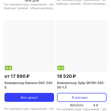
Твой дом
привода: прямой
,
объем ресивера:
Тип компрессора: поршневой
,
тип
35 л
,
макс. давление: 9 бар
привода: прямой
,
объем ресивера:
30 л
,
макс. давление: 9 бар
4.4
4.5
от 17 990 ₽
18 520 ₽
Компрессор Daewoo DAC 240
Компрессор Зубр ЗКПМ-240-
S
50-1.5
Все цены
2
В магазин
Kotofoto
4.8
Тип компрессора: поршневой
,
тип
Тип компрессора: поршневой
,
тип