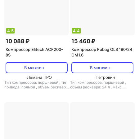
4.5
4.4
10 088 ₽
15 460 ₽
Компрессор Elitech ACF200-
Компрессор Fubag OLS 190/24
8S
CM1.6
В магазин
В магазин
Лемана ПРО
Петрович
Тип компрессора: поршневой
,
тип
Тип компрессора: поршневой
,
привода: прямой
,
объем ресивера:
объем ресивера: 24 л
,
макс.
8 л
,
расположение ресивера:
давление: 8 бар
горизонтальный
,
макс. давление:
8 бар