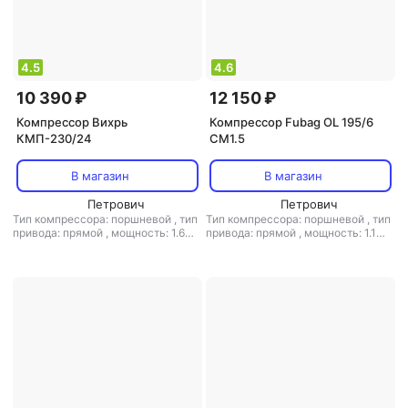
4.5
4.6
10 390 ₽
12 150 ₽
Компрессор Вихрь
Компрессор Fubag OL 195/6
КМП-230/24
CM1.5
В магазин
В магазин
Петрович
Петрович
Тип компрессора: поршневой
,
тип
Тип компрессора: поршневой
,
тип
привода: прямой
,
мощность: 1.6
привода: прямой
,
мощность: 1.1
кВт
,
объем ресивера: 24 л
,
кВт / 1.5 л.с.
,
объем ресивера: 6 л
,
расположение ресивера:
расположение ресивера:
горизонтальный
,
мин. давление: 8
горизонтальный
,
макс. давление:
бар
,
макс. давление: 8 бар
8 бар