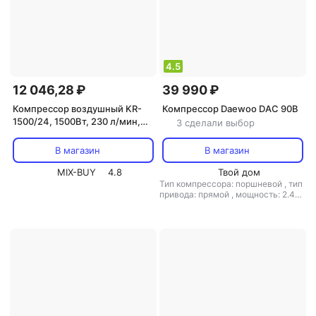
4.5
12 046,28 ₽
39 990 ₽
Компрессор воздушный KR-
Компрессор Daewoo DAC 90B
1500/24, 1500Вт, 230 л/мин,
3 сделали выбор
24л KRANZ, цена за 1 шт
В магазин
В магазин
MIX-BUY
4.8
Твой дом
Тип компрессора: поршневой
,
тип
привода: прямой
,
мощность: 2.4
кВт / 3.3 л.с.
,
объем ресивера: 90
л
,
макс. давление: 8 бар