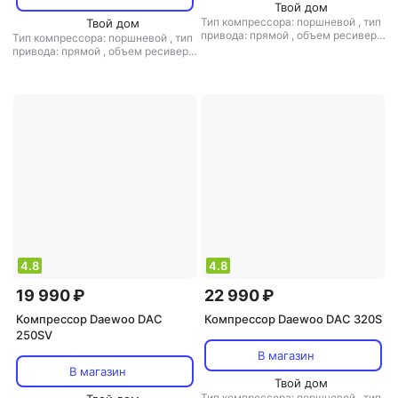
Твой дом
Тип компрессора: поршневой
,
тип
Твой дом
привода: прямой
,
объем ресивера:
Тип компрессора: поршневой
,
тип
10 л
,
макс. давление: 8 бар
привода: прямой
,
объем ресивера:
24 л
,
макс. давление: 8 бар
4.8
4.8
19 990 ₽
22 990 ₽
Компрессор Daewoo DAC
Компрессор Daewoo DAC 320S
250SV
В магазин
В магазин
Твой дом
Тип компрессора: поршневой
,
тип