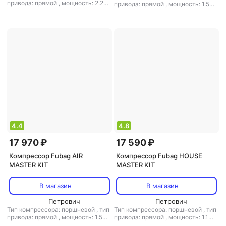
привода: прямой
,
мощность: 2.2
привода: прямой
,
мощность: 1.5
л.с.
,
объем ресивера: 24 л
,
кВт
,
объем ресивера: 50 л
,
расположение ресивера:
расположение ресивера:
горизонтальный
,
макс. давление:
горизонтальный
,
мин. давление: 1
8 бар
бар
,
макс. давление: 8 бар
4.4
4.8
17 970 ₽
17 590 ₽
Компрессор Fubag AIR
Компрессор Fubag HOUSE
MASTER KIT
MASTER KIT
В магазин
В магазин
Петрович
Петрович
Тип компрессора: поршневой
,
тип
Тип компрессора: поршневой
,
тип
привода: прямой
,
мощность: 1.5
привода: прямой
,
мощность: 1.1
кВт / 2 л.с.
,
объем ресивера: 24 л
,
кВт / 1.5 л.с.
,
объем ресивера: 24 л