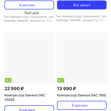
В магазин
Все цены
3
Твой дом
Тип компрессора: поршневой
,
тип
Тип компрессора: поршневой
,
тип
привода: прямой
,
мощность: 1.7
привода: прямой
,
мощность: 1.5
л.с.
,
объем ресивера: 9 л
,
л.с.
,
объем ресивера: 3 л
,
расположение ресивера:
расположение ресивера:
горизонтальный
,
макс. давление:
горизонтальный
,
макс. давление:
8 бар
8 бар
4.5
4.7
22 990 ₽
13 990 ₽
Компрессор Daewoo DAC
Компрессор Daewoo DAC 190S
250SS
В магазин
В магазин