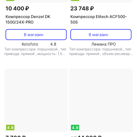
10 400 ₽
23 748 ₽
Компрессор Denzel DK
Компрессор Elitech ACF500-
1500/24X-PRO
50S
В магазин
В магазин
Kotofoto
4.8
Лемана ПРО
Тип компрессора: поршневой
,
тип
Тип компрессора: поршневой
,
тип
привода: прямой
,
мощность: 1.5
привода: прямой
,
объем ресивера:
кВт
,
объем ресивера: 24 л
,
макс.
50 л
,
расположение ресивера:
давление: 8 бар
горизонтальный
,
макс. давление:
8 бар
4.8
4.9