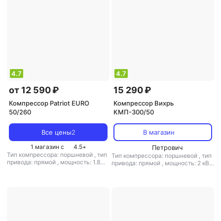
4.7
4.7
от 12 590 ₽
15 290 ₽
Компрессор Patriot EURO
Компрессор Вихрь
50/260
КМП-300/50
Все цены
2
В магазин
1 магазин с
4.5
+
Петрович
Тип компрессора: поршневой
,
тип
Тип компрессора: поршневой
,
тип
привода: прямой
,
мощность: 1.8
привода: прямой
,
мощность: 2 кВт
кВт / 2.5 л.с.
,
объем ресивера: 50 л
/ 2.7 л.с.
,
объем ресивера: 50 л
,
,
расположение ресивера:
мин. давление: 8 бар
,
макс.
горизонтальный
,
макс. давление:
давление: 8 бар
8 бар