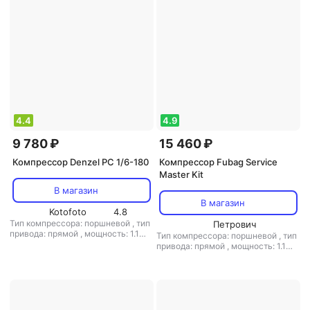
4.4
4.9
9 780 ₽
15 460 ₽
Компрессор Denzel PC 1/6-180
Компрессор Fubag Service
Master Kit
В магазин
В магазин
Kotofoto
4.8
Тип компрессора: поршневой
,
тип
Петрович
привода: прямой
,
мощность: 1.1
Тип компрессора: поршневой
,
тип
кВт
,
объем ресивера: 6 л
,
мин.
привода: прямой
,
мощность: 1.1
давление: 6 бар
,
макс. давление: 8
кВт / 1.5 л.с.
,
объем ресивера: 6 л
,
бар
расположение ресивера:
горизонтальный
,
макс. давление:
8 бар