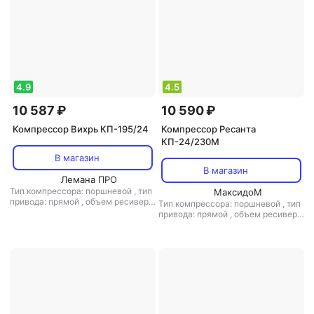
4.9
4.5
10 587 ₽
10 590 ₽
Компрессор Вихрь КП-195/24
Компрессор Ресанта
КП-24/230M
В магазин
В магазин
Лемана ПРО
Тип компрессора: поршневой
,
тип
МаксидоМ
привода: прямой
,
объем ресивера:
Тип компрессора: поршневой
,
тип
24 л
,
расположение ресивера:
привода: прямой
,
объем ресивера:
горизонтальный
,
макс. давление:
24 л
,
макс. давление: 8 бар
8 бар