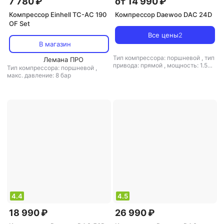
7 780 ₽
от 14 990 ₽
Компрессор Einhell TC-AC 190
Компрессор Daewoo DAC 24D
OF Set
Все цены
2
В магазин
Тип компрессора: поршневой
,
тип
Лемана ПРО
привода: прямой
,
мощность: 1.5
Тип компрессора: поршневой
,
кВт / 2 л.с.
,
объем ресивера: 24 л
,
макс. давление: 8 бар
макс. давление: 8 бар
4.4
4.5
18 990 ₽
26 990 ₽