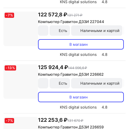
KNS digital solutions
4.8
122 572,8 ₽
-
7
%
131 271 ₽
Компьютер Гравитон Д33И 227044
Есть
Наличными и картой
В магазин
KNS digital solutions
4.8
125 924,4 ₽
-
13
%
144 996,6 ₽
Компьютер Гравитон Д53И 226662
Есть
Наличными и картой
В магазин
KNS digital solutions
4.8
122 253,6 ₽
-
7
%
131 670 ₽
Компьютер Гравитон Д53И 226659