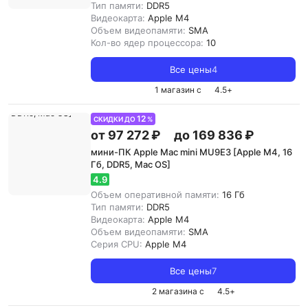
Тип памяти:
DDR5
Видеокарта:
Apple M4
Объем видеопамяти:
SMA
Кол-во ядер процессора:
10
Все цены
4
1 магазин с
4.5
+
12
СКИДКИ ДО
%
от 97 272 ₽
до 169 836 ₽
мини-ПК Apple Mac mini MU9E3 [Apple M4, 16
Гб, DDR5, Mac OS]
4.9
Объем оперативной памяти:
16 Гб
Тип памяти:
DDR5
Видеокарта:
Apple M4
Объем видеопамяти:
SMA
Серия CPU:
Apple M4
Все цены
7
2 магазина с
4.5
+