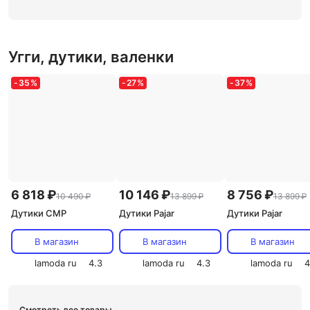
Угги, дутики, валенки
-
35
%
-
27
%
-
37
%
6 818 ₽
10 146 ₽
8 756 ₽
10 490 ₽
13 899 ₽
13 899 ₽
Дутики CMP
Дутики Pajar
Дутики Pajar
В магазин
В магазин
В магазин
lamoda ru
4.3
lamoda ru
4.3
lamoda ru
4
Смотреть все товары