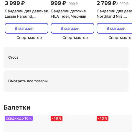
3 999 ₽
999 ₽
2 799 ₽
1 999 ₽
3 999 ₽
Сандалии для девочек
Сандалии детские
Сандалии для дев
Lassie Farsund,
FILA Tider, Черный
Northland Nils,
Розовый
Бежевый
В магазин
В магазин
В магазин
Спортмастер
Спортмастер
Спортмасте
Crocs
Смотреть все товары
Балетки
10
-
16
%
-
13
%
СКИДКИ ДО
%