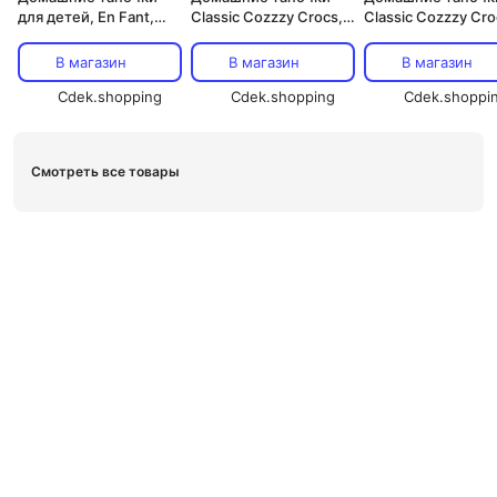
для детей, En Fant,
Classic Cozzzy Crocs,
Classic Cozzzy Cro
синий
розовый
черный
В магазин
В магазин
В магазин
Cdek.shopping
Cdek.shopping
Cdek.shoppi
Смотреть все товары