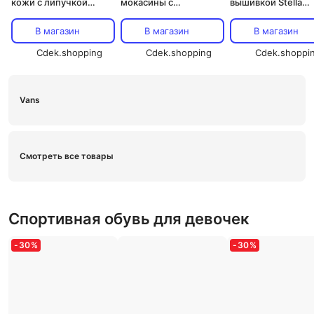
кожи с липучкой
мокасины с
вышивкой Stella
Pablosky, черный
застежкой-липучкой
McCartney Kids, с
Pablosky, черный
В магазин
В магазин
В магазин
Cdek.shopping
Cdek.shopping
Cdek.shoppi
Vans
Смотреть все товары
Спортивная обувь для девочек
-
30
%
-
30
%