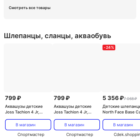
Смотреть все товары
Шлепанцы, сланцы, акваобувь
-
24
%
799 ₽
799 ₽
5 356 ₽
7 068 ₽
Аквашузы детские
Аквашузы детские
Детские шлепанц
Joss Tachion 4 Jr,
Joss Tachion 4 Jr,
North Face Base 
Белый
Голубой
III The North Face,
зеленый
В магазин
В магазин
В магазин
Спортмастер
Спортмастер
Cdek.shoppi