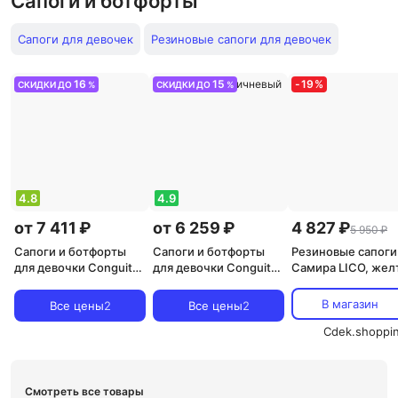
Сапоги и ботфорты
Сапоги для девочек
Резиновые сапоги для девочек
16
15
-
19
%
СКИДКИ ДО
%
СКИДКИ ДО
%
4.8
4.9
от 7 411 ₽
от 6 259 ₽
4 827 ₽
5 950 ₽
Сапоги и ботфорты
Сапоги и ботфорты
Резиновые сапоги
для девочки Conguitos
для девочки Conguitos
Самира LICO, жел
Сапоги для девочки с
Детские сапоги
принтом в виде
австралийского стиля
В магазин
Все цены
2
Все цены
2
сердечек, бежевый
с бережной
внутренней
Cdek.shoppi
подкладкой,
коричневый
Смотреть все товары