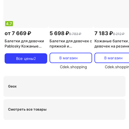
4.7
от 7 669 ₽
5 698 ₽
7 183 ₽
6 783 ₽
8 212 ₽
Балетки для девочки
Балетки для девочек с
Кожаные балетки 
Pablosky Кожаные
пряжкой и
девочек на резин
балетки для девочки
металлизированной
Pablosky, фуксия
на резинке, бежевый
отделкой Conguitos,
В магазин
В магазин
Все цены
2
8445543333116
розовый
Cdek.shopping
Cdek.shoppi
Geox
Смотреть все товары