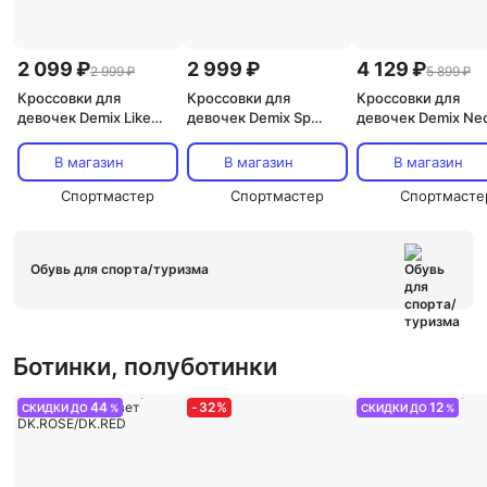
2 099 ₽
2 999 ₽
4 129 ₽
2 999 ₽
5 899 ₽
Кроссовки для
Кроссовки для
Кроссовки для
девочек Demix Like
девочек Demix Sp
девочек Demix Ne
2.0, Розовый
Turbo Base 2.0, Синий
Bubble Jr, Серый
В магазин
В магазин
В магазин
Спортмастер
Спортмастер
Спортмасте
Обувь для спорта/туризма
Ботинки, полуботинки
44
-
32
%
12
СКИДКИ ДО
%
СКИДКИ ДО
%