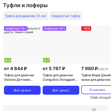
Туфли и лоферы
Туфли для девочек 12 лет
Недорогие туфли
15
16
-
10
%
СКИДКИ ДО
%
СКИДКИ ДО
%
4.5
4.7
от 4 844 ₽
от 5 767 ₽
7 980 ₽
8 837 ₽
Туфли для девочки
Туфли для девочки
Туфли Мэри Джей
Victoria Детские
Conguitos Эспадрильи
кожи для девочек 
парусиновые
для девочек с
застежкой-липуч
эспадрильи с
джутовой подошвой и
Pablosky, белый
В магазин
Все цены
4
Все цены
2
эластичными боками
застежкой-пряжкой,
и подошвой
бежевый
Cdek.shoppi
карамельного цвета,
темно-синий